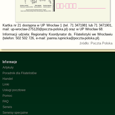
Kartka nr 21 dostępna w UP Wrocław 1 (tel. 71 3471981 lub 71 3471901,
mail: up-wroclaw-275120@poczta-polska.pl) oraz w UP Wrocław 68.
Informacji udziela: Regionalny Koordynator ds. Filatelistyki we Wrocławiu
(telefon: 502 502 726, e-mail: joanna.rupnicka@poczta-polska.pl).
źródło: Poczta Polska
Informacje
Artykuły
Poradnik dla Filatelistów
Handel
Linki
Usługi pocztowe
Pomoc
FAQ
Serwis
Serwisy specjalne