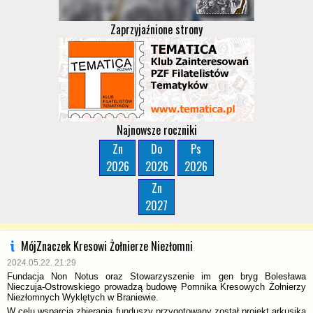
Zaprzyjaźnione strony
Najnowsze roczniki
Zn
Do
Ps
2026
2026
2026
Zn
2027
MójZnaczek Kresowi Żołnierze Niezłomni
2024.05.22. 21:29
Fundacja Non Notus oraz Stowarzyszenie im gen bryg Bolesława
Nieczuja-Ostrowskiego prowadzą budowę Pomnika Kresowych Żołnierzy
Niezłomnych Wyklętych w Braniewie.
W celu wsparcia zbierania funduszy przygotowany został projekt arkusika