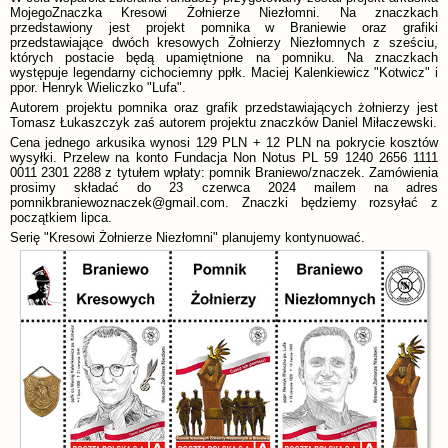
MojegoZnaczka Kresowi Żołnierze Niezłomni. Na znaczkach
przedstawiony jest projekt pomnika w Braniewie oraz grafiki
przedstawiające dwóch kresowych Żołnierzy Niezłomnych z sześciu,
których postacie będą upamiętnione na pomniku. Na znaczkach
występuje legendarny cichociemny ppłk. Maciej Kalenkiewicz "Kotwicz" i
ppor. Henryk Wieliczko "Lufa".
Autorem projektu pomnika oraz grafik przedstawiających żołnierzy jest
Tomasz Łukaszczyk zaś autorem projektu znaczków Daniel Miłaczewski.
Cena jednego arkusika wynosi 129 PLN + 12 PLN na pokrycie kosztów
wysyłki. Przelew na konto Fundacja Non Notus PL 59 1240 2656 1111
0011 2301 2288 z tytułem wpłaty: pomnik Braniewo/znaczek. Zamówienia
prosimy składać do 23 czerwca 2024 mailem na adres
pomnikbraniewoznaczek@gmail.com. Znaczki będziemy rozsyłać z
początkiem lipca.
Serię "Kresowi Żołnierze Niezłomni" planujemy kontynuować.