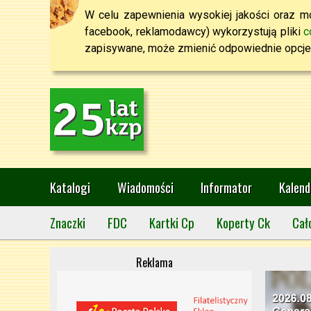
W celu zapewnienia wysokiej jakości oraz mo
facebook, reklamodawcy) wykorzystują pliki
c
zapisywane, może zmienić odpowiednie opcje 
Katalogi
Wiadomości
Informator
Kalend
Znaczki
FDC
Kartki Cp
Koperty Ck
Cał
Reklama