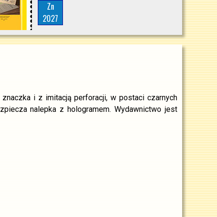
Zn
2027
aczka i z imitacją perforacji, w postaci czarnych
ezpiecza nalepka z hologramem. Wydawnictwo jest