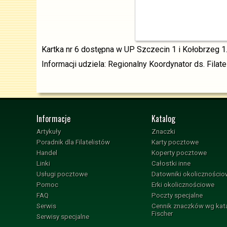
Kartka nr 6 dostępna w UP Szczecin 1 i Kołobrzeg 1
Informacji udziela: Regionalny Koordynator ds. Filat
Informacje
Katalog
Artykuły
Znaczki
Poradnik dla Filatelistów
Karty pocztowe
Handel
Koperty pocztowe
Linki
Całostki inne
Usługi pocztowe
Datowniki okoliczności
Pomoc
Erki okolicznościowe
FAQ
Poczty specjalne
Serwis
Cennik znaczków wg kat
Fischer
Serwisy specjalne