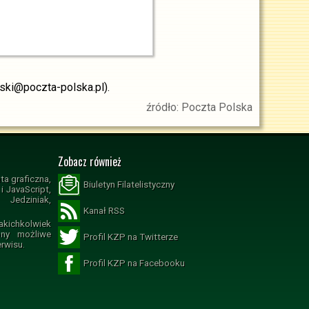
wski@poczta-polska.pl).
źródło: Poczta Polska
Zobacz również
ta graficzna,
Biuletyn Filatelistyczny
 JavaScript,
Jedziniak,
Kanał RSS
ichkolwiek
ony możliwe
Profil KZP na Twitterze
erwisu.
Profil KZP na Facebooku