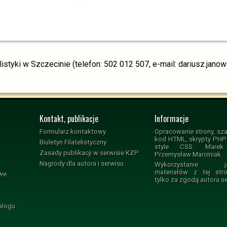
.
elistyki w Szczecinie (telefon: 502 012 507, e-mail: dariusz.jano
Kontakt, publikacje
Informacje
Formularz kontaktowy
Opracowanie strony, sza
kod HTML, skrypty PHP i
Biuletyn Filatelistyczny
style CSS: Marek 
Zasady publikacji w serwisie KZP
Przemysław Marciniak.
Nagrody dla autora i serwisu
Wykorzystanie jak
materiałów z tej str
owe
tylko za zgodą autora s
alogu