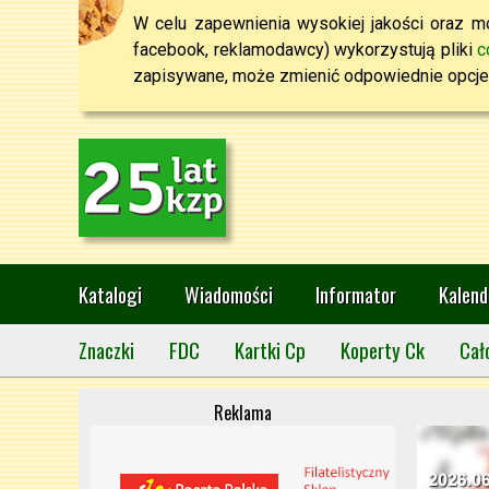
W celu zapewnienia wysokiej jakości oraz mo
facebook, reklamodawcy) wykorzystują pliki
c
zapisywane, może zmienić odpowiednie opcje 
Katalogi
Wiadomości
Informator
Kalend
Znaczki
FDC
Kartki Cp
Koperty Ck
Cał
Reklama