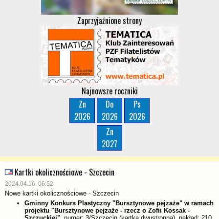
Zaprzyjaźnione strony
Najnowsze roczniki
Zn
Do
Ps
2026
2026
2026
Zn
2027
Kartki okolicznościowe - Szczecin
2024.04.16. 06:52
Nowe kartki okolicznościowe - Szczecin
Gminny Konkurs Plastyczny "Bursztynowe pejzaże" w ramach
projektu "Bursztynowe pejzaże - rzecz o Zofii Kossak -
Szczuckiej"
, numer: 3/Szczecin (kartka dwustronna), nakład: 210