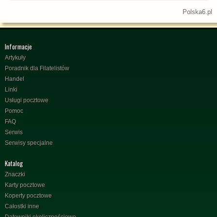
Polska6.pl
Informacje
Artykuły
Poradnik dla Filatelistów
Handel
Linki
Usługi pocztowe
Pomoc
FAQ
Serwis
Serwisy specjalne
Katalog
Znaczki
Karty pocztowe
Koperty pocztowe
Całostki inne
Datowniki okolicznościowe