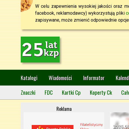
W celu zapewnienia wysokiej jakości oraz mo
facebook, reklamodawcy) wykorzystują pliki
c
zapisywane, może zmienić odpowiednie opcje 
Katalogi
Wiadomości
Informator
Kalend
Znaczki
FDC
Kartki Cp
Koperty Ck
Cał
Reklama