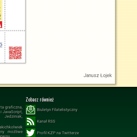
Janusz Łojek
Zobacz również
ta graficzna,
Biuletyn Filatelistyczny
 JavaScript,
Jedziniak,
Kanał RSS
ichkolwiek
ony możliwe
Profil KZP na Twitterze
erwisu.