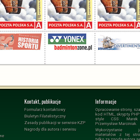
Kontakt, publikacje
Informacje
Formularz kontaktowy
Opracowanie strony, sza
kod HTML, skrypty PHP i
Biuletyn Filatelistyczny
style CSS: Marek 
Zasady publikacji w serwisie KZP
Przemysław Marciniak.
Nagrody dla autora i serwisu
Wykorzystanie jak
materiałów z tej str
owe
tylko za zgodą autora s