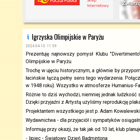
Igrzyska Olimpijskie w Paryżu
2024.04.10. 11:59
Prezentuję najnowszy pomysł Klubu "Divertimento
Olimpijskie w Paryżu.
Trochę w ujęciu historycznym, a głównie by przypo
łacińskie łączą pełny sens tego wydarzenia. Połącz
w 1948 roku). Wszystko w atmosferze Humanius-Fai
Różnie to dziś wychodzi, niemniej jednak ludzkość 
Dzięki przyjaźni z Artystą użyliśmy reprodukcję pla
Projektantem wszystkiego jest p. Adam Kowalewski ,
Wydawnictwa - dla przyjaciół i sympatyków osiągaln
Informuję przy okazji, że tak jak od 10 lat, klub pla
- lipiec - Światowy Dzień Badmintona