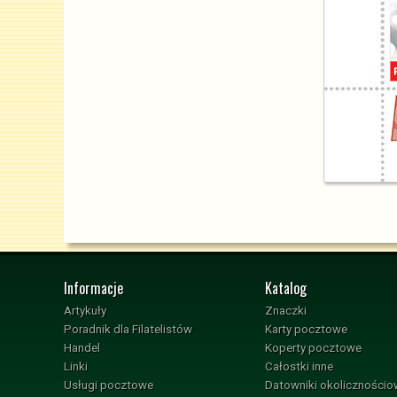
Informacje
Katalog
Artykuły
Znaczki
Poradnik dla Filatelistów
Karty pocztowe
Handel
Koperty pocztowe
Linki
Całostki inne
Usługi pocztowe
Datowniki okoliczności