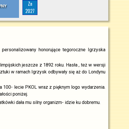
Zn
2027
k personalizowany honorujące tegoroczne Igrzyska
pijskich jeszcze z 1892 roku. Hasła , też w wersji
 sztuki w ramach Igrzysk odbywały się aż do Londynu
 na 100- lecie PKOL wraz z pięknym logo wydarzenia.
łości poniżej.
atkówki dała mu silny organizm- idzie ku dobremu.