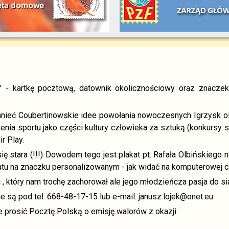
" - kartkę pocztową, datownik okolicznościowy oraz znacze
mnieć Coubertinowskie idee powołania nowoczesnych Igrzysk olim
enia sportu jako części kultury człowieka za sztuką (konkursy
r Play.
się stara (!!!) Dowodem tego jest plakat pt. Rafała Olbińskiego
katu na znaczku personalizowanym - jak widać na komputerowej ca
 który nam trochę zachorował ale jego młodzieńcza pasja do si
e są pod tel. 668-48-17-15 lub e-mail: janusz.lojek@onet.eu
nuje prosić Pocztę Polską o emisję walorów z okazji: