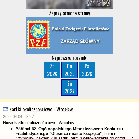
Zaprzyjaźnione strony
Najnowsze roczniki
Zn
Do
Ps
2026
2026
2026
Zn
2027
Kartki okolicznościowe - Wrocław
2024.04.04. 13:27
Nowe kartki okolicznościowe - Wrocław
Półfinał 62. Ogólnopolskiego Młodzieżowego Konkursu
Filatelistycznego "Oleśnica-miasto książęce"
, numer:
4/Wrocław, nakład: 200 sztuk, termin wprowadzenia do obrotu: 12