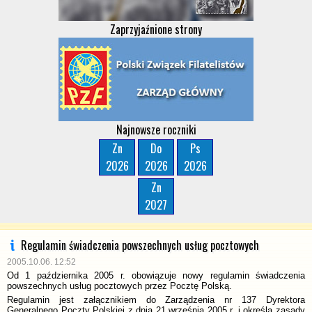
Zaprzyjaźnione strony
Najnowsze roczniki
Zn
Do
Ps
2026
2026
2026
Zn
2027
Regulamin świadczenia powszechnych usług pocztowych
2005.10.06. 12:52
Od 1 października 2005 r. obowiązuje nowy regulamin świadczenia
powszechnych usług pocztowych przez Pocztę Polską.
Regulamin jest załącznikiem do Zarządzenia nr 137 Dyrektora
Generalnego Poczty Polskiej z dnia 21 września 2005 r. i określa zasady