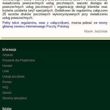
świadczenia powszechnych usług pocztowych, warunki dostępu do
powszechnych usług pocztowych i organizację obsługi klientów oraz
kryteria ustalania taryf specjalnych. Dodatkowo do regulaminu załączono
25 wzorów druków pocztowych wykorzystywanych przy świadczeniu
usług powszechnych.
Pełny tekst regulaminu, wraz z załącznikami
, można pobrać ze
strony
głównej serwisu internetowego Poczty Polskiej
.
Marek Jedziniak
Informacje
Artykuły
Poradnik dla Filatelistów
Handel
Linki
Usługi pocztowe
Pomoc
FAQ
Serwis
Serwisy specjalne
Katalog