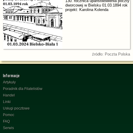
130. rocznica upaństwowienia poczty
dworcowej w Bielsku 01.03.1894 rok
projekt: Karolina Kolenda
źródło: Poczta Polska
Informacje
Artykuły
Poradnik dla Filatelistów
Handel
Linki
Usługi pocztowe
Pomoc
FAQ
Serwis