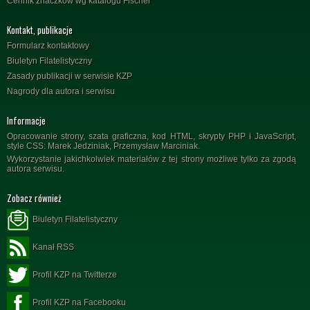
Cennik znaczków wg katalogu Fischer
Kontakt, publikacje
Formularz kontaktowy
Biuletyn Filatelistyczny
Zasady publikacji w serwisie KZP
Nagrody dla autora i serwisu
Informacje
Opracowanie strony, szata graficzna, kod HTML, skrypty PHP i JavaScript,
style CSS: Marek Jedziniak, Przemysław Marciniak.
Wykorzystanie jakichkolwiek materiałów z tej strony możliwe tylko za zgodą
autora serwisu.
Zobacz również
Biuletyn Filatelistyczny
Kanał RSS
Profil KZP na Twitterze
Profil KZP na Facebooku