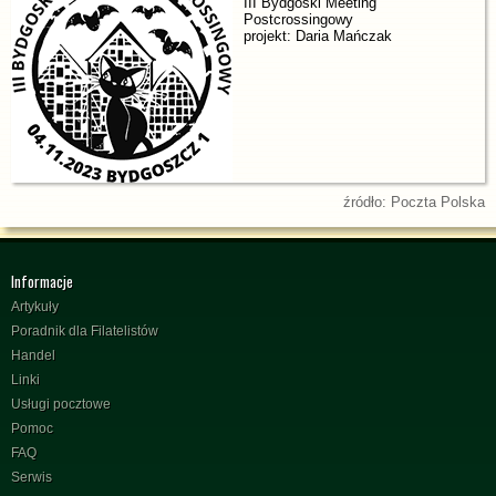
III Bydgoski Meeting
Postcrossingowy
projekt: Daria Mańczak
źródło: Poczta Polska
Informacje
Artykuły
Poradnik dla Filatelistów
Handel
Linki
Usługi pocztowe
Pomoc
FAQ
Serwis