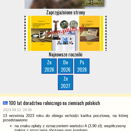
Zaprzyjaźnione strony
Najnowsze roczniki
Zn
Do
Ps
2026
2026
2026
Zn
2027
100 lat doradztwa rolniczego na ziemiach polskich
2023.09.12. 20:30
13 września 2023 roku do obiegu wchodzi kartka pocztowa, na której
przedstawiono:
na znaku opłaty z oznaczeniem wartości A (3,90 zł): współczesny
traktor z przyczepą zbożową oraz kombajn,