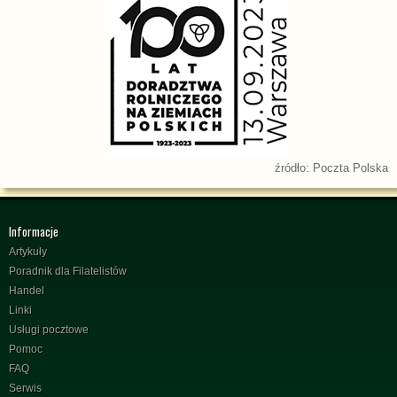
źródło: Poczta Polska
Informacje
Artykuły
Poradnik dla Filatelistów
Handel
Linki
Usługi pocztowe
Pomoc
FAQ
Serwis