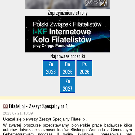
Zaprzyjaźnione strony
Najnowsze roczniki
Zn
Do
Ps
2026
2026
2026
Zn
2027
Filatel.pl - Zeszyt Specjalny nr 1
2023.07.21. 10:39
Ukazał się pierwszy Zeszyt Specjalny Filatel.pl.
W zwartej broszurze przedstawiamy pionierskie prace badawcze kilku
autorów dotyczące łączności krajów Bliskiego Wschodu z Generalnym
Gubernatorstwem podczas II wojny światowej. Interesowała nas