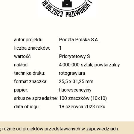
autor projektu:
Poczta Polska S.A.
liczba znaczków:
1
wartość:
Priorytetowy S
nakład:
4.000.000 sztuk, powtarzalny
technika druku:
rotograwiura
format znaczka:
25,5 x 31,25 mm
papier:
fluorescencyjny
arkusze sprzedażne:
100 znaczków (10x10)
data obiegu:
18 czerwca 2023 roku
różnić od projektów przedstawianych w zapowiedziach.