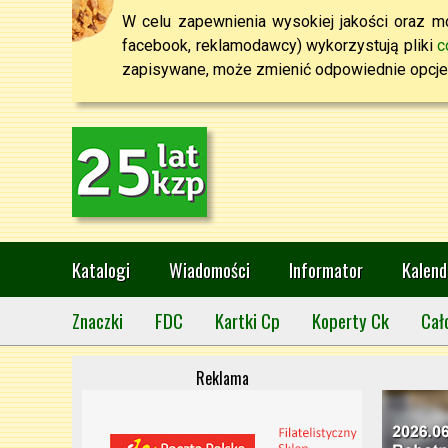
W celu zapewnienia wysokiej jakości oraz mo
facebook, reklamodawcy) wykorzystują pliki
c
zapisywane, może zmienić odpowiednie opcje 
Katalogi
Wiadomości
Informator
Kalend
Znaczki
FDC
Kartki Cp
Koperty Ck
Cał
Reklama