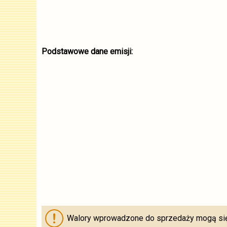
Podstawowe dane emisji:
Walory wprowadzone do sprzedaży mogą się 