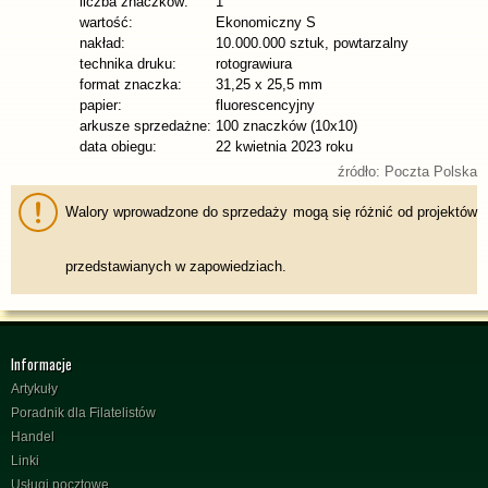
liczba znaczków:
1
wartość:
Ekonomiczny S
nakład:
10.000.000 sztuk, powtarzalny
technika druku:
rotograwiura
format znaczka:
31,25 x 25,5 mm
papier:
fluorescencyjny
arkusze sprzedażne:
100 znaczków (10x10)
data obiegu:
22 kwietnia 2023 roku
źródło: Poczta Polska
Walory wprowadzone do sprzedaży mogą się różnić od projektów
przedstawianych w zapowiedziach.
Informacje
Artykuły
Poradnik dla Filatelistów
Handel
Linki
Usługi pocztowe