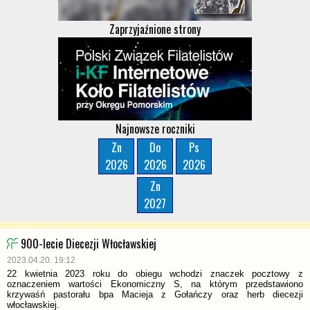
Zaprzyjaźnione strony
Najnowsze roczniki
Zn
Do
Ps
2026
2026
2026
Zn
2027
900-lecie Diecezji Włocławskiej
2023.04.20. 19:12
22 kwietnia 2023 roku do obiegu wchodzi znaczek pocztowy z
oznaczeniem wartości Ekonomiczny S, na którym przedstawiono
krzywaśń pastorału bpa Macieja z Gołańczy oraz herb diecezji
włocławskiej.