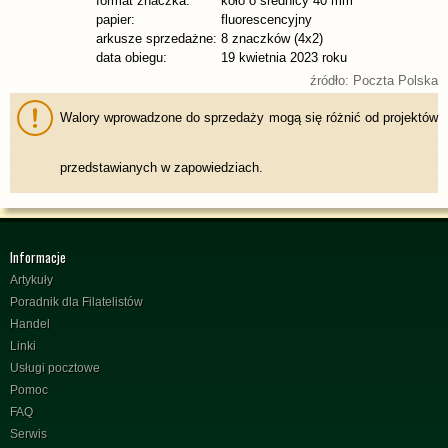
format znaczka:
koło o średnicy 40 mm
papier:
fluorescencyjny
arkusze sprzedażne:
8 znaczków (4x2)
data obiegu:
19 kwietnia 2023 roku
źródło: Poczta Polska
Walory wprowadzone do sprzedaży mogą się różnić od projektów
przedstawianych w zapowiedziach.
Informacje
Artykuły
Poradnik dla Filatelistów
Handel
Linki
Usługi pocztowe
Pomoc
FAQ
Serwis