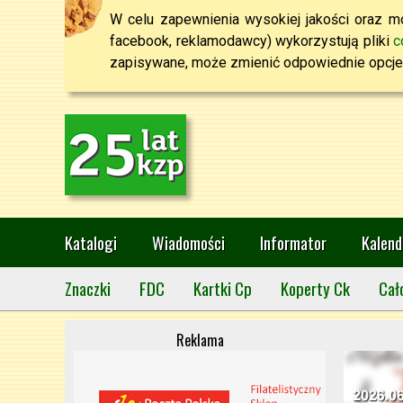
W celu zapewnienia wysokiej jakości oraz mo
facebook, reklamodawcy) wykorzystują pliki
c
zapisywane, może zmienić odpowiednie opcje 
Katalogi
Wiadomości
Informator
Kalend
Znaczki
FDC
Kartki Cp
Koperty Ck
Cał
Reklama