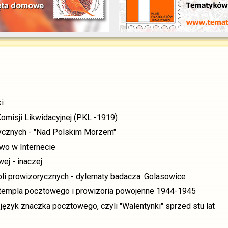
i
omisji Likwidacyjnej (PKL -1919)
stycznych - "Nad Polskim Morzem"
two w Internecie
ej - inaczej
pli prowizorycznych - dylematy badacza: Golasowice
templa pocztowego i prowizoria powojenne 1944-1945
język znaczka pocztowego, czyli "Walentynki" sprzed stu lat