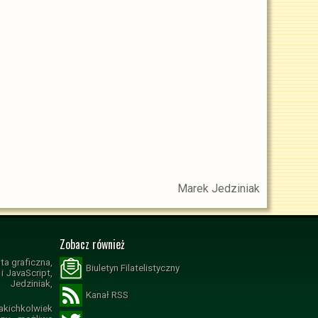
Marek Jedziniak
Zobacz również
ta graficzna,
Biuletyn Filatelistyczny
 JavaScript,
Jedziniak,
Kanał RSS
ichkolwiek