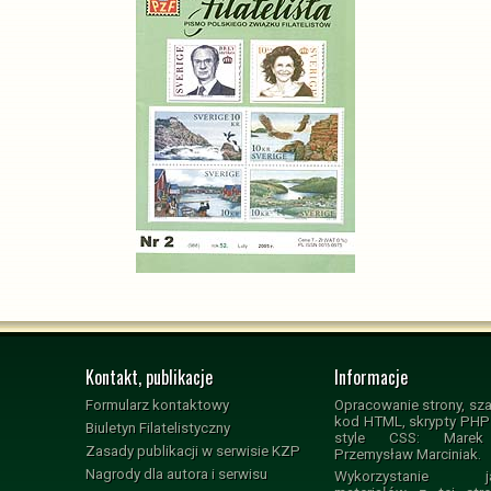
Kontakt, publikacje
Informacje
Formularz kontaktowy
Opracowanie strony, sza
kod HTML, skrypty PHP i
Biuletyn Filatelistyczny
style CSS: Marek 
Zasady publikacji w serwisie KZP
Przemysław Marciniak.
Nagrody dla autora i serwisu
Wykorzystanie jak