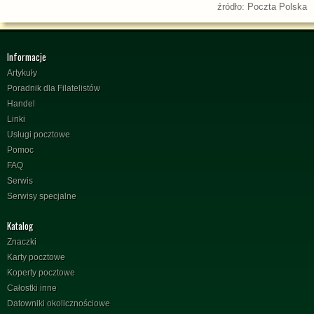
źródło: Poczta Polska
Informacje
Artykuły
Poradnik dla Filatelistów
Handel
Linki
Usługi pocztowe
Pomoc
FAQ
Serwis
Serwisy specjalne
Katalog
Znaczki
Karty pocztowe
Koperty pocztowe
Całostki inne
Datowniki okolicznościowe