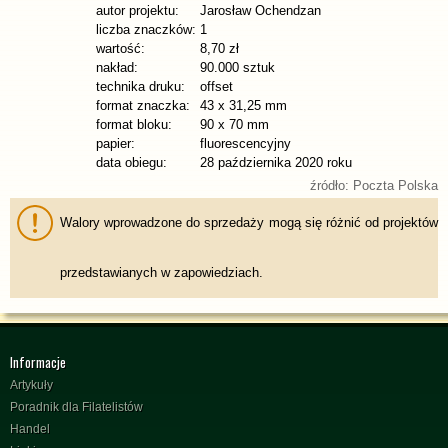
autor projektu:
Jarosław Ochendzan
liczba znaczków:
1
wartość:
8,70 zł
nakład:
90.000 sztuk
technika druku:
offset
format znaczka:
43 x 31,25 mm
format bloku:
90 x 70 mm
papier:
fluorescencyjny
data obiegu:
28 października 2020 roku
źródło: Poczta Polska
Walory wprowadzone do sprzedaży mogą się różnić od projektów
przedstawianych w zapowiedziach.
Informacje
Artykuły
Poradnik dla Filatelistów
Handel