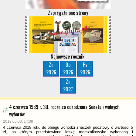
Zaprzyjaźnione strony
Najnowsze roczniki
Zn
Do
Ps
2026
2026
2026
Zn
2027
4 czerwca 1989 r. 30. rocznica odrodzenia Senatu i wolnych
wyborów
2019.06.03. 14:38
4 czerwca 2019 roku do obiegu wchodzi znaczek pocztowy o wartości 5
zł, na którym przedstawiono laskę marszałkowską wykonaną i