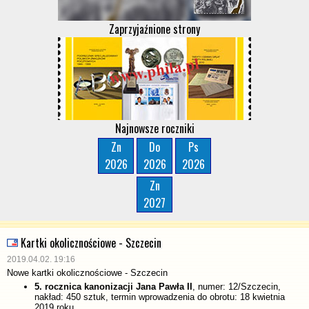
Zaprzyjaźnione strony
Najnowsze roczniki
Zn
Do
Ps
2026
2026
2026
Zn
2027
Kartki okolicznościowe - Szczecin
2019.04.02. 19:16
Nowe kartki okolicznościowe - Szczecin
5. rocznica kanonizacji Jana Pawła II
, numer: 12/Szczecin,
nakład: 450 sztuk, termin wprowadzenia do obrotu: 18 kwietnia
2019 roku