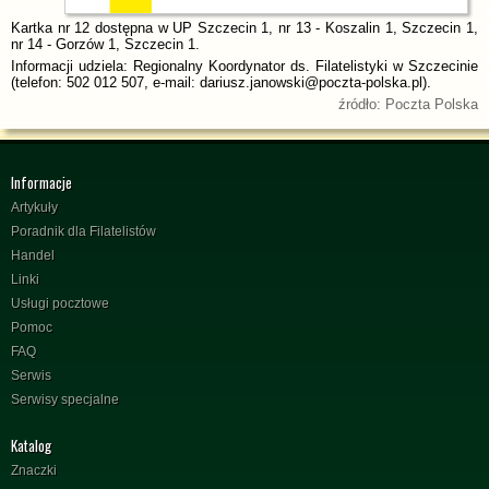
Kartka nr 12 dostępna w UP Szczecin 1, nr 13 - Koszalin 1, Szczecin 1,
nr 14 - Gorzów 1, Szczecin 1.
Informacji udziela: Regionalny Koordynator ds. Filatelistyki w Szczecinie
(telefon: 502 012 507, e-mail: dariusz.janowski@poczta-polska.pl).
źródło: Poczta Polska
Informacje
Artykuły
Poradnik dla Filatelistów
Handel
Linki
Usługi pocztowe
Pomoc
FAQ
Serwis
Serwisy specjalne
Katalog
Znaczki