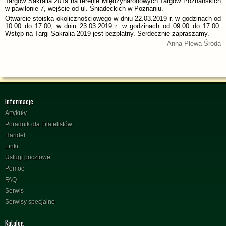
Targów Sakralia 2019 na terenie Międzynarodowych Targów Poznańskich
w pawilonie 7, wejście od ul. Śniadeckich w Poznaniu.
Otwarcie stoiska okolicznościowego w dniu 22.03.2019 r. w godzinach od
10:00 do 17:00, w dniu 23.03.2019 r. w godzinach od 09:00 do 17:00.
Wstęp na Targi Sakralia 2019 jest bezpłatny. Serdecznie zapraszamy.
Anna Plewa-Śróda
Informacje
Artykuły
Poradnik dla Filatelistów
Handel
Linki
Usługi pocztowe
Pomoc
FAQ
Serwis
Serwisy specjalne
Katalog