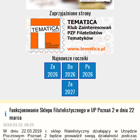
Zaprzyjaźnione strony
Najnowsze roczniki
Zn
Do
Ps
2026
2026
2026
Zn
2027
Funkcjonowanie Sklepu Filatelistycznego w UP Poznań 2 w dniu 22
marca
2019.03.15. 09:25
W dniu 22.03.2019 r. sklep filatelistyczny działający w Urzędzie
Pocztowym Poznań 2 będzie prowadził swoją działalność podczas