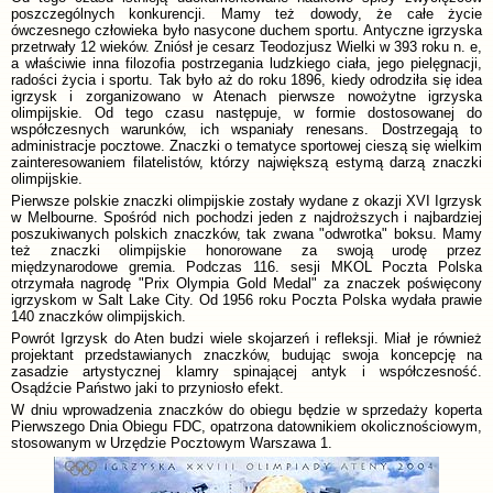
poszczególnych konkurencji. Mamy też dowody, że całe życie
ówczesnego człowieka było nasycone duchem sportu. Antyczne igrzyska
przetrwały 12 wieków. Zniósł je cesarz Teodozjusz Wielki w 393 roku n. e,
a właściwie inna filozofia postrzegania ludzkiego ciała, jego pielęgnacji,
radości życia i sportu. Tak było aż do roku 1896, kiedy odrodziła się idea
igrzysk i zorganizowano w Atenach pierwsze nowożytne igrzyska
olimpijskie. Od tego czasu następuje, w formie dostosowanej do
współczesnych warunków, ich wspaniały renesans. Dostrzegają to
administracje pocztowe. Znaczki o tematyce sportowej cieszą się wielkim
zainteresowaniem filatelistów, którzy największą estymą darzą znaczki
olimpijskie.
Pierwsze polskie znaczki olimpijskie zostały wydane z okazji XVI Igrzysk
w Melbourne. Spośród nich pochodzi jeden z najdroższych i najbardziej
poszukiwanych polskich znaczków, tak zwana "odwrotka" boksu. Mamy
też znaczki olimpijskie honorowane za swoją urodę przez
międzynarodowe gremia. Podczas 116. sesji MKOL Poczta Polska
otrzymała nagrodę "Prix Olympia Gold Medal" za znaczek poświęcony
igrzyskom w Salt Lake City. Od 1956 roku Poczta Polska wydała prawie
140 znaczków olimpijskich.
Powrót Igrzysk do Aten budzi wiele skojarzeń i refleksji. Miał je również
projektant przedstawianych znaczków, budując swoja koncepcję na
zasadzie artystycznej klamry spinającej antyk i współczesność.
Osądźcie Państwo jaki to przyniosło efekt.
W dniu wprowadzenia znaczków do obiegu będzie w sprzedaży koperta
Pierwszego Dnia Obiegu FDC, opatrzona datownikiem okolicznościowym,
stosowanym w Urzędzie Pocztowym Warszawa 1.