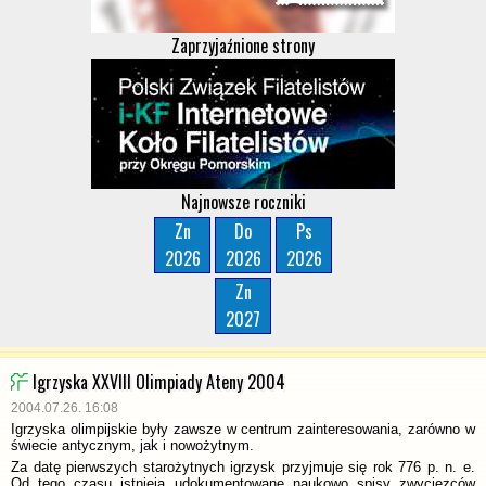
Zaprzyjaźnione strony
Najnowsze roczniki
Zn
Do
Ps
2026
2026
2026
Zn
2027
Igrzyska XXVIII Olimpiady Ateny 2004
2004.07.26. 16:08
Igrzyska olimpijskie były zawsze w centrum zainteresowania, zarówno w
świecie antycznym, jak i nowożytnym.
Za datę pierwszych starożytnych igrzysk przyjmuje się rok 776 p. n. e.
Od tego czasu istnieją udokumentowane naukowo spisy zwycięzców