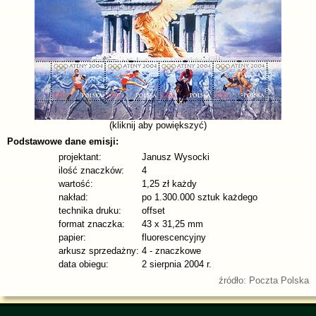
(kliknij aby powiększyć)
Podstawowe dane emisji:
projektant:
Janusz Wysocki
ilość znaczków:
4
wartość:
1,25 zł każdy
nakład:
po 1.300.000 sztuk każdego
technika druku:
offset
format znaczka:
43 x 31,25 mm
papier:
fluorescencyjny
arkusz sprzedażny:
4 - znaczkowe
data obiegu:
2 sierpnia 2004 r.
źródło: Poczta Polska