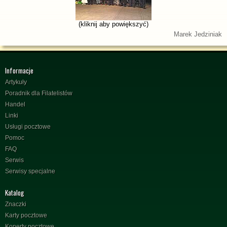
(kliknij aby powiększyć)
Marek Jedziniak
Informacje
Artykuły
Poradnik dla Filatelistów
Handel
Linki
Usługi pocztowe
Pomoc
FAQ
Serwis
Serwisy specjalne
Katalog
Znaczki
Karty pocztowe
Koperty pocztowe