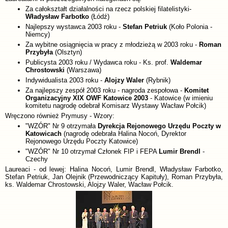
Za całokształt działalności na rzecz polskiej filatelistyki-
Władysław Farbotko
(Łódź)
Najlepszy wystawca 2003 roku -
Stefan Petriuk
(Koło Polonia -
Niemcy)
Za wybitne osiągnięcia w pracy z młodzieżą w 2003 roku -
Roman
Przybyła
(Olsztyn)
Publicysta 2003 roku / Wydawca roku - Ks. prof.
Waldemar
Chrostowski
(Warszawa)
Indywidualista 2003 roku -
Alojzy Waler
(Rybnik)
Za najlepszy zespół 2003 roku - nagroda zespołowa -
Komitet
Organizacyjny XIX OWF Katowice 2003
- Katowice (w imieniu
komitetu nagrodę odebrał Komisarz Wystawy Wacław Połcik)
Wręczono również Prymusy - Wzory:
"WZÓR" Nr 9 otrzymała
Dyrekcja Rejonowego Urzędu Poczty w
Katowicach
(nagrodę odebrała Halina Nocoń, Dyrektor
Rejonowego Urzędu Poczty Katowice)
"WZÓR" Nr 10 otrzymał Członek FIP i FEPA
Lumir Brendl
-
Czechy
Laureaci - od lewej: Halina Nocoń, Lumir Brendl, Władysław Farbotko,
Stefan Petriuk, Jan Olejnik (Przewodniczący Kapituły), Roman Przybyła,
ks. Waldemar Chrostowski, Alojzy Waler, Wacław Połcik.