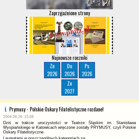
Zaprzyjaźnione strony
Najnowsze roczniki
Zn
Do
Ps
2026
2026
2026
Zn
2027
Prymusy - Polskie Oskary Filatelistyczne rozdane!
2004.06.26. 15:08
Dziś w trakcie uroczystości w Teatrze Śląskim im. Stanisława
Wyspiańskiego w Katowicach wręczone zostały PRYMUSY, czyli Polskie
Oskary Filatelistyczne.
Laureatami w poszczególnych kategoriach są: