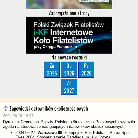
Zaprzyjaźnione strony
Najnowsze roczniki
Zn
Do
Ps
2026
2026
2026
Zn
2027
Zapowiedzi datowników okolicznościowych
2004.06.18. 16:07
Dyrekcja Generalna Poczty Polskiej (Biuro Usług Pocztowych) wyraziła
zgodę na stosowanie następujących datowników okolicznościowych:
2004.06.27.
Warszawa 88
: Europejski Rok Edukacji Przez Sport
Eyes 2004. Stowarzyszenie Parafiada im. św. Józefa