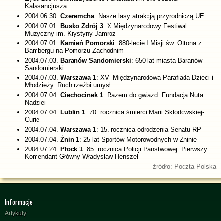
Kalasancjusza.
2004.06.30.
Czeremcha
: Nasze lasy atrakcją przyrodniczą UE
2004.07.01.
Busko Zdrój 3
: X Międzynarodowy Festiwal
Muzyczny im. Krystyny Jamroz
2004.07.01.
Kamień Pomorski
: 880-lecie I Misji św. Ottona z
Bambergu na Pomorzu Zachodnim
2004.07.03.
Baranów Sandomierski
: 650 lat miasta Baranów
Sandomierski
2004.07.03.
Warszawa 1
: XVI Międzynarodowa Parafiada Dzieci i
Młodzieży. Ruch rzeźbi umysł
2004.07.04.
Ciechocinek 1
: Razem do gwiazd. Fundacja Nuta
Nadziei
2004.07.04.
Lublin 1
: 70. rocznica śmierci Marii Skłodowskiej-
Curie
2004.07.04.
Warszawa 1
: 15. rocznica odrodzenia Senatu RP
2004.07.04.
Żnin 1
: 25 lat Sportów Motorowodnych w Żninie
2004.07.24.
Płock 1
: 85. rocznica Policji Państwowej. Pierwszy
Komendant Główny Władysław Henszel
źródło: Poczta Polska
Informacje
Artykuły