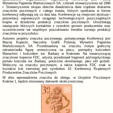
Wytwórnia Papierów Wartościowych SA, członek stowarzyszenia od 1996
r. Stowarzyszenie skupia obecnie dwadzieścia dwie rządowe drukarnie
znaczków pocztowych z całego świata, których spotkania w formie
konferencji odbywają się co dwa lata. Konferencje są miejscem dyskusji i
prezentacji najnowszych osiągnięć technologicznych poszczególnych
krajów w dziedzinie produkcji znaczków pocztowych. Umożliwiają
nawiązanie bliższych kontaktów z szerokim gronem producentów oraz
uczestniczenie we wspólnym poszukiwaniu trendów rozwoju produkcji
znaczków w przyszłości.
Autorem projektu znaczka pocztowego, poświęconego Konferencji jest
Maciej Kopecki, Naczelny Grafik Polskiej Wytwórni Papierów
Wartościowych SA. Przedstawiony na znaczku motyw graficzny
odzwierciedla figurę umieszczoną na placu, pomiędzy kościołem
Mariackim i kościołem św. Barbary w Krakowie. Na towarzyszącej
znaczkowi kopercie FDC, artysta przedstawił fragment późnogotyckiego
portalu kościoła św. Barbary, potocznie określanego, jako ośli grzbiet.
Widoczny na znaczku pocztowym, a także kopercie FDC znak w
kształcie kuli ziemskiej jest symbolem 10. Konferencji Rządowych
Producentów Znaczków Pocztowych.
W dniu wprowadzenia znaczka do obiegu, w Urzędzie Pocztowym
Kraków 1, będzie stosowany datownik okolicznościowy.