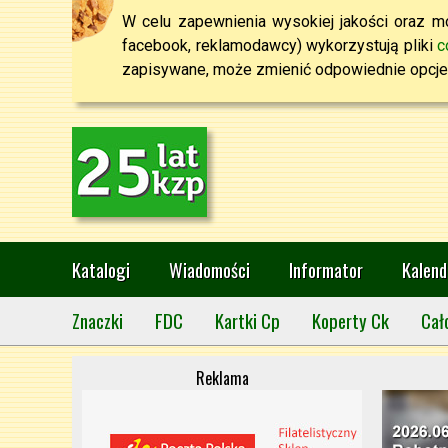
W celu zapewnienia wysokiej jakości oraz mo
facebook, reklamodawcy) wykorzystują pliki
c
zapisywane, może zmienić odpowiednie opcje 
Katalogi
Wiadomości
Informator
Kalend
Znaczki
FDC
Kartki Cp
Koperty Ck
Cał
Reklama