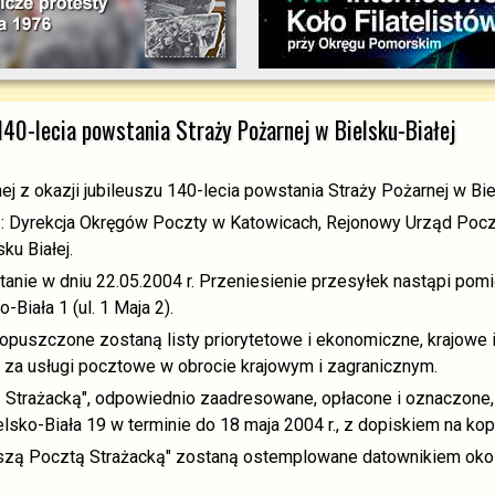
 140-lecia powstania Straży Pożarnej w Bielsku-Białej
j z okazji jubileuszu 140-lecia powstania Straży Pożarnej w Bie
ą: Dyrekcja Okręgów Poczty w Katowicach, Rejonowy Urząd Pocz
ku Białej.
anie w dniu 22.05.2004 r. Przeniesienie przesyłek nastąpi pom
iała 1 (ul. 1 Maja 2).
puszczone zostaną listy priorytetowe i ekonomiczne, krajowe i 
 za usługi pocztowe w obrocie krajowym i zagranicznym.
trażacką", odpowiednio zaadresowane, opłacone i oznaczone, n
sko-Biała 19 w terminie do 18 maja 2004 r., z dopiskiem na kop
eszą Pocztą Strażacką" zostaną ostemplowane datownikiem oko