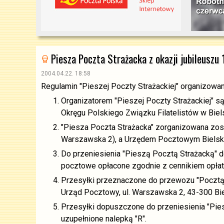
Piesza Poczta Strażacka z okazji jubileuszu
2004.04.22. 18:58
Regulamin "Pieszej Poczty Strażackiej" organizowane
Organizatorem "Pieszej Poczty Strażackiej" s
Okręgu Polskiego Związku Filatelistów w Biels
"Piesza Poczta Strażacka" zorganizowana zost
Warszawska 2), a Urzędem Pocztowym Bielsko-B
Do przeniesienia "Pieszą Pocztą Strażacką" do
pocztowe opłacone zgodnie z cennikiem opłat
Przesyłki przeznaczone do przewozu "Pocztą S
Urząd Pocztowy, ul. Warszawska 2, 43-300 Biel
Przesyłki dopuszczone do przeniesienia "Pi
uzupełnione nalepką "R".