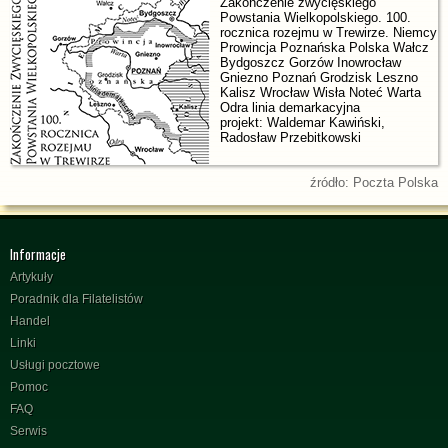
Zakończenie zwycięskiego
Powstania Wielkopolskiego. 100.
rocznica rozejmu w Trewirze. Niemcy
Prowincja Poznańska Polska Wałcz
Bydgoszcz Gorzów Inowrocław
Gniezno Poznań Grodzisk Leszno
Kalisz Wrocław Wisła Noteć Warta
Odra linia demarkacyjna
projekt: Waldemar Kawiński,
Radosław Przebitkowski
źródło: Poczta Polska
Informacje
Artykuły
Poradnik dla Filatelistów
Handel
Linki
Usługi pocztowe
Pomoc
FAQ
Serwis