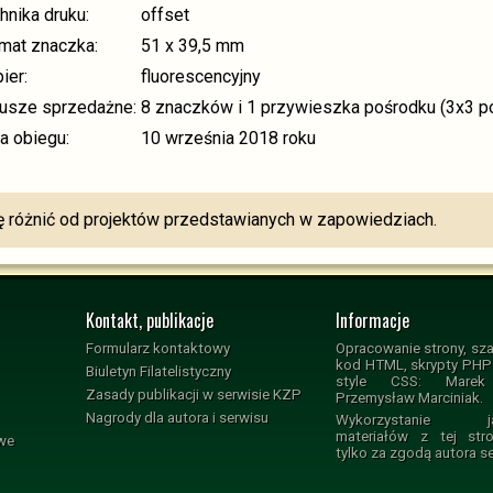
hnika druku:
offset
rmat znaczka:
51 x 39,5 mm
ier:
fluorescencyjny
kusze sprzedażne:
8 znaczków i 1 przywieszka pośrodku (3x3 po
a obiegu:
10 września 2018 roku
różnić od projektów przedstawianych w zapowiedziach.
Kontakt, publikacje
Informacje
Formularz kontaktowy
Opracowanie strony, sza
kod HTML, skrypty PHP i
Biuletyn Filatelistyczny
style CSS: Marek 
Zasady publikacji w serwisie KZP
Przemysław Marciniak.
Nagrody dla autora i serwisu
Wykorzystanie jak
materiałów z tej str
owe
tylko za zgodą autora s