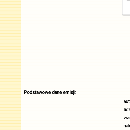
Podstawowe dane emisji:
aut
li
war
nak