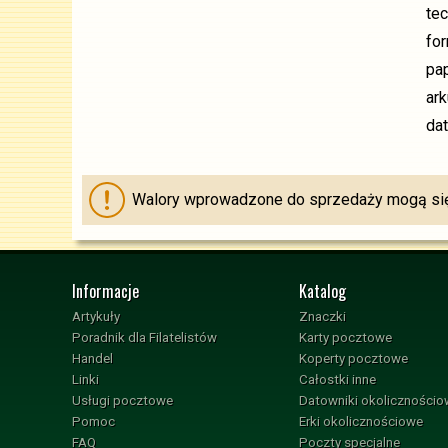
tec
fo
pap
ar
dat
Walory wprowadzone do sprzedaży mogą się 
Informacje
Katalog
Artykuły
Znaczki
Poradnik dla Filatelistów
Karty pocztowe
Handel
Koperty pocztowe
Linki
Całostki inne
Usługi pocztowe
Datowniki okoliczności
Pomoc
Erki okolicznościowe
FAQ
Poczty specjalne