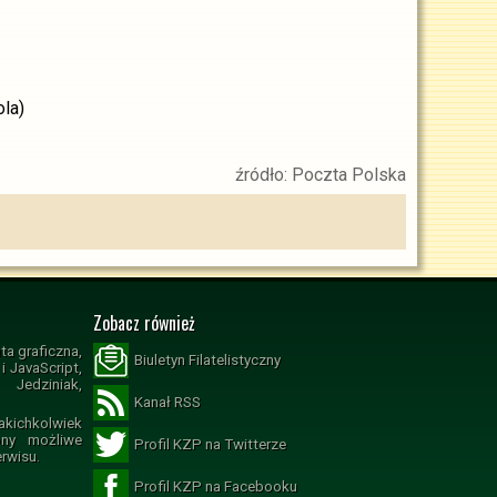
la)
źródło: Poczta Polska
Zobacz również
ta graficzna,
Biuletyn Filatelistyczny
 JavaScript,
Jedziniak,
Kanał RSS
ichkolwiek
ony możliwe
Profil KZP na Twitterze
erwisu.
Profil KZP na Facebooku