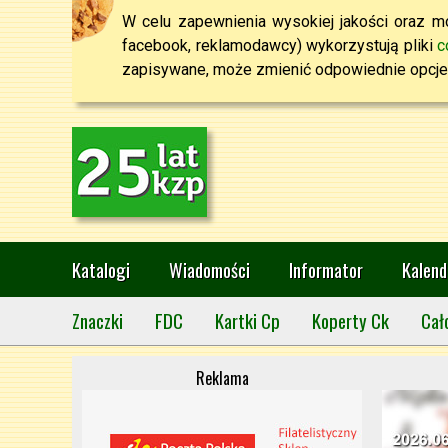
W celu zapewnienia wysokiej jakości oraz mo
facebook, reklamodawcy) wykorzystują pliki
c
zapisywane, może zmienić odpowiednie opcje 
Katalogi
Wiadomości
Informator
Kalend
Znaczki
FDC
Kartki Cp
Koperty Ck
Cał
Reklama