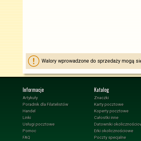
Walory wprowadzone do sprzedaży mogą się 
Informacje
Katalog
Artykuły
Znaczki
Poradnik dla Filatelistów
Karty pocztowe
Handel
Koperty pocztowe
Linki
Całostki inne
Usługi pocztowe
Datowniki okoliczności
Pomoc
Erki okolicznościowe
FAQ
Poczty specjalne