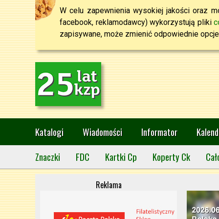
W celu zapewnienia wysokiej jakości oraz mo
facebook, reklamodawcy) wykorzystują pliki
c
zapisywane, może zmienić odpowiednie opcje 
Katalogi
Wiadomości
Informator
Kalend
Znaczki
FDC
Kartki Cp
Koperty Ck
Cał
Reklama