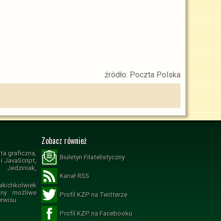
źródło: Poczta Polska
Zobacz również
ta graficzna,
Biuletyn Filatelistyczny
 JavaScript,
Jedziniak,
Kanał RSS
ichkolwiek
ony możliwe
Profil KZP na Twitterze
erwisu.
Profil KZP na Facebooku