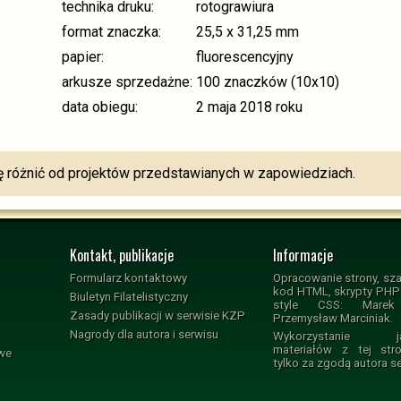
technika druku:
rotograwiura
format znaczka:
25,5 x 31,25 mm
papier:
fluorescencyjny
arkusze sprzedażne:
100 znaczków (10x10)
data obiegu:
2 maja 2018 roku
różnić od projektów przedstawianych w zapowiedziach.
Kontakt, publikacje
Informacje
Formularz kontaktowy
Opracowanie strony, sza
kod HTML, skrypty PHP i
Biuletyn Filatelistyczny
style CSS: Marek 
Zasady publikacji w serwisie KZP
Przemysław Marciniak.
Nagrody dla autora i serwisu
Wykorzystanie jak
materiałów z tej str
owe
tylko za zgodą autora s