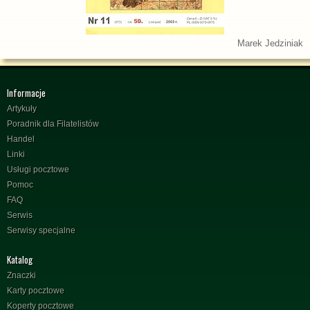
Marek Jedziniak
Informacje
Artykuły
Poradnik dla Filatelistów
Handel
Linki
Usługi pocztowe
Pomoc
FAQ
Serwis
Serwisy specjalne
Katalog
Znaczki
Karty pocztowe
Koperty pocztowe