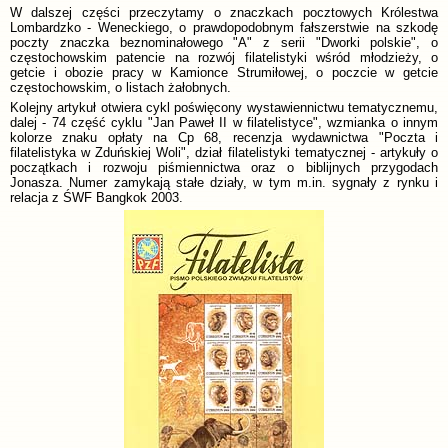
W dalszej części przeczytamy o znaczkach pocztowych Królestwa
Lombardzko - Weneckiego, o prawdopodobnym fałszerstwie na szkodę
poczty znaczka beznominałowego "A" z serii "Dworki polskie", o
częstochowskim patencie na rozwój filatelistyki wśród młodzieży, o
getcie i obozie pracy w Kamionce Strumiłowej, o poczcie w getcie
częstochowskim, o listach żałobnych.
Kolejny artykuł otwiera cykl poświęcony wystawiennictwu tematycznemu,
dalej - 74 część cyklu "Jan Paweł II w filatelistyce", wzmianka o innym
kolorze znaku opłaty na Cp 68, recenzja wydawnictwa "Poczta i
filatelistyka w Zduńskiej Woli", dział filatelistyki tematycznej - artykuły o
początkach i rozwoju piśmiennictwa oraz o biblijnych przygodach
Jonasza. Numer zamykają stałe działy, w tym m.in. sygnały z rynku i
relacja z ŚWF Bangkok 2003.