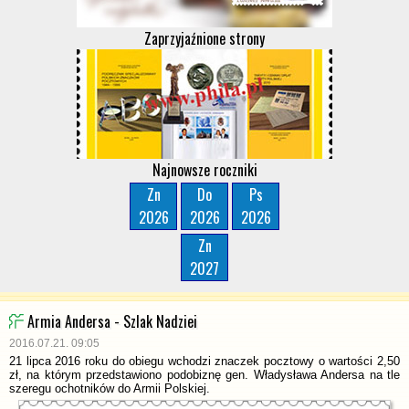
Zaprzyjaźnione strony
Najnowsze roczniki
Zn
Do
Ps
2026
2026
2026
Zn
2027
Armia Andersa - Szlak Nadziei
2016.07.21. 09:05
21 lipca 2016 roku do obiegu wchodzi znaczek pocztowy o wartości 2,50
zł, na którym przedstawiono podobiznę gen. Władysława Andersa na tle
szeregu ochotników do Armii Polskiej.