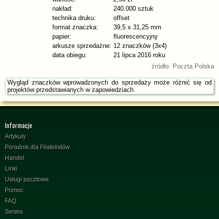
nakład:
240.000 sztuk
technika druku:
offset
format znaczka:
39,5 x 31,25 mm
papier:
fluorescencyjny
arkusze sprzedażne:
12 znaczków (3x4)
data obiegu:
21 lipca 2016 roku
źródło: Poczta Polska
Wygląd znaczków wprowadzonych do sprzedaży może różnić się od
projektów przedstawianych w zapowiedziach.
Informacje
Artykuły
Poradnik dla Filatelistów
Handel
Linki
Usługi pocztowe
Pomoc
FAQ
Serwis