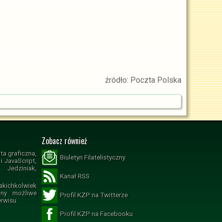
źródło: Poczta Polska
Zobacz również
ta graficzna,
Biuletyn Filatelistyczny
 JavaScript,
Jedziniak,
Kanał RSS
ichkolwiek
ony możliwe
Profil KZP na Twitterze
erwisu.
Profil KZP na Facebooku