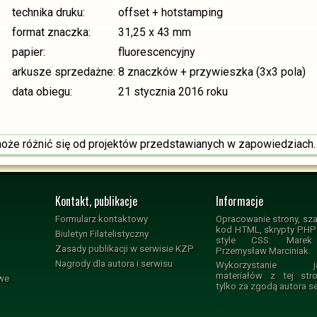
technika druku:
offset + hotstamping
format znaczka:
31,25 x 43 mm
papier:
fluorescencyjny
arkusze sprzedażne:
8 znaczków + przywieszka (3x3 pola)
data obiegu:
21 stycznia 2016 roku
e różnić się od projektów przedstawianych w zapowiedziach.
Kontakt, publikacje
Informacje
Formularz kontaktowy
Opracowanie strony, sza
kod HTML, skrypty PHP i
Biuletyn Filatelistyczny
style CSS: Marek 
Zasady publikacji w serwisie KZP
Przemysław Marciniak.
Nagrody dla autora i serwisu
Wykorzystanie jak
materiałów z tej str
owe
tylko za zgodą autora s