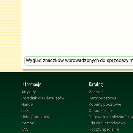
Wygląd znaczków wprowadzonych do sprzedaży moż
Informacje
Katalog
Artykuły
Znaczki
Poradnik dla Filatelistów
Karty pocztowe
Handel
Koperty pocztowe
Linki
Całostki inne
Usługi pocztowe
Datowniki okoliczności
Pomoc
Erki okolicznościowe
FAQ
Poczty specjalne