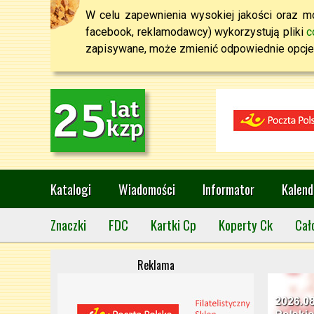
W celu zapewnienia wysokiej jakości oraz mo
facebook, reklamodawcy) wykorzystują pliki
c
zapisywane, może zmienić odpowiednie opcje 
Katalogi
Wiadomości
Informator
Kalend
Znaczki
FDC
Kartki Cp
Koperty Ck
Cał
Reklama