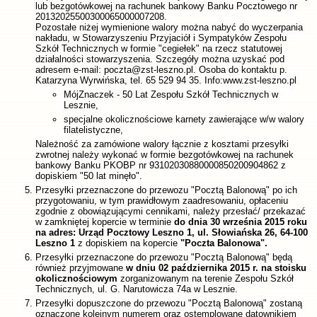
lub bezgotówkowej na rachunek bankowy Banku Pocztowego nr
20132025500300065000007208.
Pozostałe niżej wymienione walory można nabyć do wyczerpania
nakładu, w Stowarzyszeniu Przyjaciół i Sympatyków Zespołu
Szkół Technicznych w formie "cegiełek" na rzecz statutowej
działalności stowarzyszenia. Szczegóły można uzyskać pod
adresem e-mail: poczta@zst-leszno.pl. Osoba do kontaktu p.
Katarzyna Wyrwińska, tel. 65 529 94 35. Info:www.zst-leszno.pl
MójZnaczek - 50 Lat Zespołu Szkół Technicznych w
Lesznie,
specjalne okolicznościowe karnety zawierające w/w walory
filatelistyczne,
Należność za zamówione walory łącznie z kosztami przesyłki
zwrotnej należy wykonać w formie bezgotówkowej na rachunek
bankowy Banku PKOBP nr 93102030880000850200904862 z
dopiskiem "50 lat minęło".
Przesyłki przeznaczone do przewozu "Pocztą Balonową" po ich
przygotowaniu, w tym prawidłowym zaadresowaniu, opłaceniu
zgodnie z obowiązującymi cennikami, należy przesłać/ przekazać
w zamkniętej kopercie w terminie
do dnia 30 września 2015 roku
na adres: Urząd Pocztowy Leszno 1, ul. Słowiańska 26, 64-100
Leszno 1
z dopiskiem na kopercie
"Poczta Balonowa".
Przesyłki przeznaczone do przewozu "Pocztą Balonową" będą
również przyjmowane
w dniu 02 października 2015 r. na stoisku
okolicznościowym
zorganizowanym na terenie Zespołu Szkół
Technicznych, ul. G. Narutowicza 74a w Lesznie.
Przesyłki dopuszczone do przewozu "Pocztą Balonową" zostaną
oznaczone kolejnym numerem oraz ostemplowane datownikiem