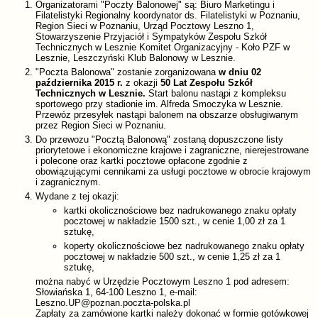
Organizatorami "Poczty Balonowej" są: Biuro Marketingu i
Filatelistyki Regionalny koordynator ds. Filatelistyki w Poznaniu,
Region Sieci w Poznaniu, Urząd Pocztowy Leszno 1,
Stowarzyszenie Przyjaciół i Sympatyków Zespołu Szkół
Technicznych w Lesznie Komitet Organizacyjny - Koło PZF w
Lesznie, Leszczyński Klub Balonowy w Lesznie.
"Poczta Balonowa" zostanie zorganizowana
w dniu 02
października 2015 r.
z okazji
50 Lat Zespołu Szkół
Technicznych w Lesznie.
Start balonu nastąpi z kompleksu
sportowego przy stadionie im. Alfreda Smoczyka w Lesznie.
Przewóz przesyłek nastąpi balonem na obszarze obsługiwanym
przez Region Sieci w Poznaniu.
Do przewozu "Pocztą Balonową" zostaną dopuszczone listy
priorytetowe i ekonomiczne krajowe i zagraniczne, nierejestrowane
i polecone oraz kartki pocztowe opłacone zgodnie z
obowiązującymi cennikami za usługi pocztowe w obrocie krajowym
i zagranicznym.
Wydane z tej okazji:
kartki okolicznościowe bez nadrukowanego znaku opłaty
pocztowej w nakładzie 1500 szt., w cenie 1,00 zł za 1
sztukę,
koperty okolicznościowe bez nadrukowanego znaku opłaty
pocztowej w nakładzie 500 szt., w cenie 1,25 zł za 1
sztukę,
można nabyć w Urzędzie Pocztowym Leszno 1 pod adresem:
Słowiańska 1, 64-100 Leszno 1, e-mail:
Leszno.UP@poznan.poczta-polska.pl
Zapłaty za zamówione kartki należy dokonać w formie gotówkowej