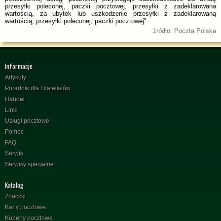
przesyłki poleconej, paczki pocztowej, przesyłki z zadeklarowana
wartością, za ubytek lub uszkodzenie przesyłki z zadeklarowaną
wartością, przesyłki poleconej, paczki pocztowej".
źródło: Poczta Polska
Informacje
Artykuły
Poradnik dla Filatelistów
Handel
Linki
Usługi pocztowe
Pomoc
FAQ
Serwis
Serwisy specjalne
Katalog
Znaczki
Karty pocztowe
Koperty pocztowe