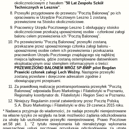
okolicznościowym z hasałem "
50 Lat Zespołu Szkół
Technicznych w Lesznie"
.
Przesyłki przygotowane do przewozu "Pocztą Balonową" po ich
opracowaniu w Urzędzie Pocztowym Leszno 1 zostaną
przewiezione na Stoisko okolicznościowe.
Pracownicy Urzędu Pocztowego Leszno 1 obsługujący stoisko
okolicznościowe przekażą upoważnionej osobie - członkowi załogi
balonu celem przewiezienia ich "Pocztą Balonową".
Po przewiezieniu "Pocztą Balonową" przesyłki zostaną
przekazane przez upoważnionego członka załogi balonu -
upoważnionej osobie celem ich przewiezienia i przekazania
pracownikom Urzędu Pocztowego znajdującego się najbliżej
miejsca lądowania, gdzie zostaną ostemplowane datownikiem
eksploatacyjnym oraz stemplem informacyjnym o treści:
PRZEWIEZIONO BALONEM MRÓZ SP-BWP pilot Bogdan
Prawicki członek załogi Lech Woźny.
Następnie przesyłki
zostaną przesłane i doręczone adresatom zgodnie z
obowiązującymi przepisami.
Za prawidłową realizację przetransportowania przesyłek "Pocztą
Balonową" odpowiada Biuro Marketingu i Filatelistyki w Poznaniu,
Regionalny koordynator ds. Filatelistyki i Region Sieci w Poznaniu.
Niniejszy Regulamin został zatwierdzony przez Pocztę Polską
S.A. Biuro Marketingu i Filatelistyki w dniu 19 czerwca 2015 roku.
* Nadawca przyjmuje do wiadomości, że nadaje przesyłki nierejestrowane
na własne ryzyko ze względu na brak możliwości żądania odszkodowania
za utratę lub uszkodzenie przesyłki nierejestrowanej. Prawo Pocztowe
art.58 pkt. 1. "Z tytułu niewykonania lub nienależytego wykonania
powszechnej usługi pocztowej przysługuje odszkodowanie za utratę