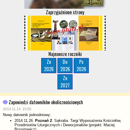
Zaprzyjaźnione strony
Najnowsze roczniki
Zn
Do
Ps
2026
2026
2026
Zn
2027
Zapowiedzi datowników okolicznościowych
2014.11.14. 15:05
Nowy datownik jednodniowy:
2014.11.26.
Poznań 2
: Sakralia. Targi Wyposażenia Kościołów,
Przedmiotów Liturgicznych i Dewocjonaliów (projekt: Maciej
Brzostowicz)