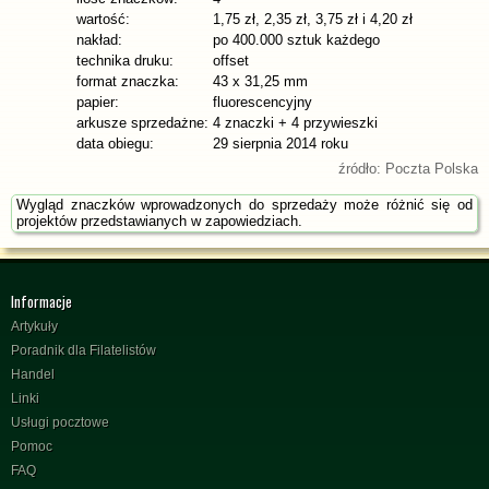
wartość:
1,75 zł, 2,35 zł, 3,75 zł i 4,20 zł
nakład:
po 400.000 sztuk każdego
technika druku:
offset
format znaczka:
43 x 31,25 mm
papier:
fluorescencyjny
arkusze sprzedażne:
4 znaczki + 4 przywieszki
data obiegu:
29 sierpnia 2014 roku
źródło: Poczta Polska
Wygląd znaczków wprowadzonych do sprzedaży może różnić się od
projektów przedstawianych w zapowiedziach.
Informacje
Artykuły
Poradnik dla Filatelistów
Handel
Linki
Usługi pocztowe
Pomoc
FAQ