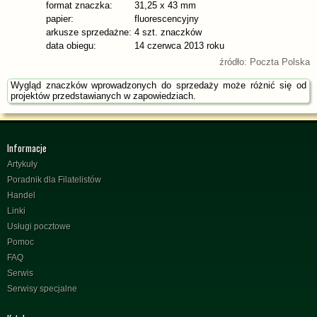
format znaczka:
31,25 x 43 mm
papier:
fluorescencyjny
arkusze sprzedażne:
4 szt. znaczków
data obiegu:
14 czerwca 2013 roku
źródło: Poczta Polska
Wygląd znaczków wprowadzonych do sprzedaży może różnić się od
projektów przedstawianych w zapowiedziach.
Informacje
Artykuły
Poradnik dla Filatelistów
Handel
Linki
Usługi pocztowe
Pomoc
FAQ
Serwis
Serwisy specjalne