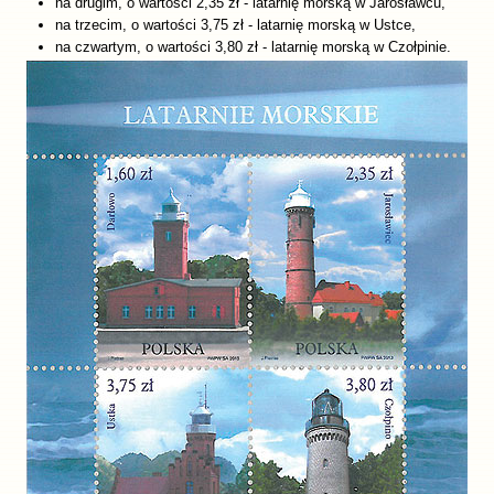
na drugim, o wartości 2,35 zł - latarnię morską w Jarosławcu,
na trzecim, o wartości 3,75 zł - latarnię morską w Ustce,
na czwartym, o wartości 3,80 zł - latarnię morską w Czołpinie.