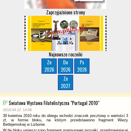
Zaprzyjaźnione strony
Najnowsze roczniki
Zn
Do
Ps
2026
2026
2026
Zn
2027
Światowa Wystawa Filatelistyczna "Portugal 2010"
2010.04.22. 14:06
30 kwietnia 2010 roku do obiegu wchodzi znaczek pocztowy o wartości 3
zł, w formie bloku, na którym przedstawiono fragment Wieży
Betlejemskiej w Lizbonie.
W tle bloku umieszczono fragment marmurowej mozaiki, przedstawiającej