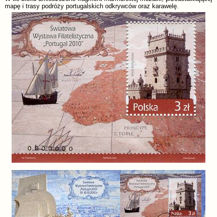
mapę i trasy podróży portugalskich odkrywców oraz karawelę.