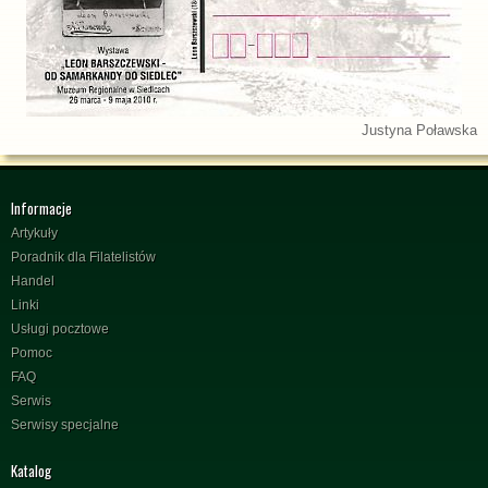
Justyna Poławska
Informacje
Artykuły
Poradnik dla Filatelistów
Handel
Linki
Usługi pocztowe
Pomoc
FAQ
Serwis
Serwisy specjalne
Katalog