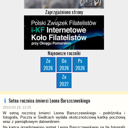
Zaprzyjaźnione strony
Najnowsze roczniki
Zn
Do
Ps
2026
2026
2026
Zn
2027
Setna rocznica śmierci Leona Barszczewskiego
2010.03.19. 12:25
W setną rocznicę śmierci Leona Barszczewskiego - podróżnika i
fotografa, Poczta w Siedlcach wydała okolicznościową kartkę pocztową
wraz z pamiątkowym datownikiem.
Na kartce przedstawiono portret Leona Barszczewskiego na tle fotografii