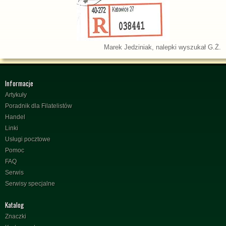
Marek Jedziniak, nalepki wyszukał G.Ż.
Informacje
Artykuły
Poradnik dla Filatelistów
Handel
Linki
Usługi pocztowe
Pomoc
FAQ
Serwis
Serwisy specjalne
Katalog
Znaczki