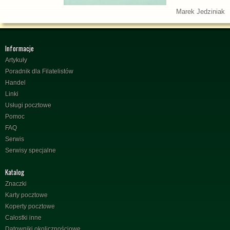
Marek Jedziniak
Informacje
Artykuły
Poradnik dla Filatelistów
Handel
Linki
Usługi pocztowe
Pomoc
FAQ
Serwis
Serwisy specjalne
Katalog
Znaczki
Karty pocztowe
Koperty pocztowe
Całostki inne
Datowniki okolicznościowe