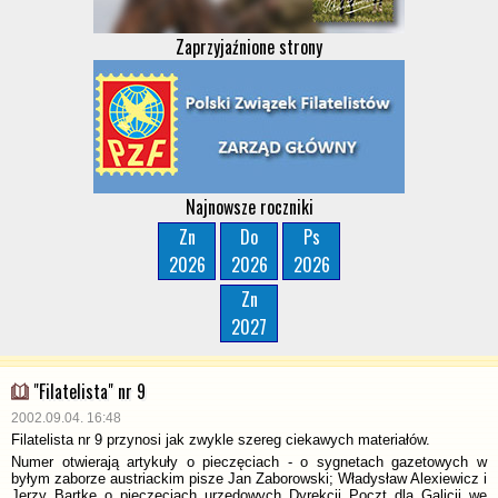
Zaprzyjaźnione strony
Najnowsze roczniki
Zn
Do
Ps
2026
2026
2026
Zn
2027
"Filatelista" nr 9
2002.09.04. 16:48
Filatelista nr 9 przynosi jak zwykle szereg ciekawych materiałów.
Numer otwierają artykuły o pieczęciach - o sygnetach gazetowych w
byłym zaborze austriackim pisze Jan Zaborowski; Władysław Alexiewicz i
Jerzy Bartke o pieczęciach urzedowych Dyrekcji Poczt dla Galicji we