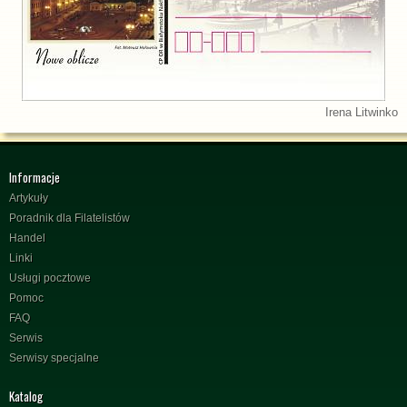
Irena Litwinko
Informacje
Artykuły
Poradnik dla Filatelistów
Handel
Linki
Usługi pocztowe
Pomoc
FAQ
Serwis
Serwisy specjalne
Katalog