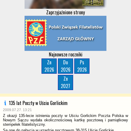
Zaprzyjaźnione strony
Najnowsze roczniki
Zn
Do
Ps
2026
2026
2026
Zn
2027
135 lat Poczty w Uściu Gorlickim
2009.07.27. 13:21
Z okazji 135-lecie istnienia poczty w Uściu Gorlickim Poczta Polska w
Nowym Sączu wydała okolicznościową kartkę pocztową i pamiątkowy
stempelek filatelistyczny.
Są one do nabycia w urzędzie pocztowym 38-315 Uście Gorlickie.