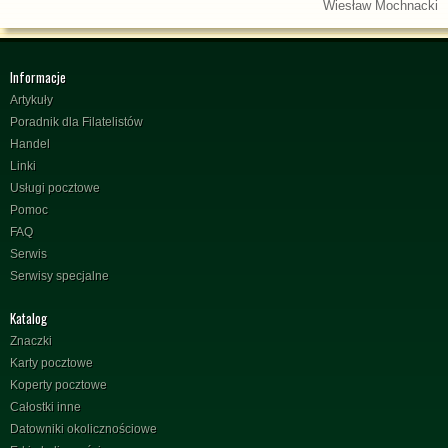
Wiesław Mochnacki
Informacje
Artykuły
Poradnik dla Filatelistów
Handel
Linki
Usługi pocztowe
Pomoc
FAQ
Serwis
Serwisy specjalne
Katalog
Znaczki
Karty pocztowe
Koperty pocztowe
Całostki inne
Datowniki okolicznościowe