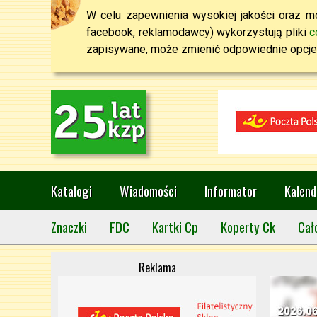
W celu zapewnienia wysokiej jakości oraz mo
facebook, reklamodawcy) wykorzystują pliki
c
zapisywane, może zmienić odpowiednie opcje 
Katalogi
Wiadomości
Informator
Kalend
Znaczki
FDC
Kartki Cp
Koperty Ck
Cał
Reklama