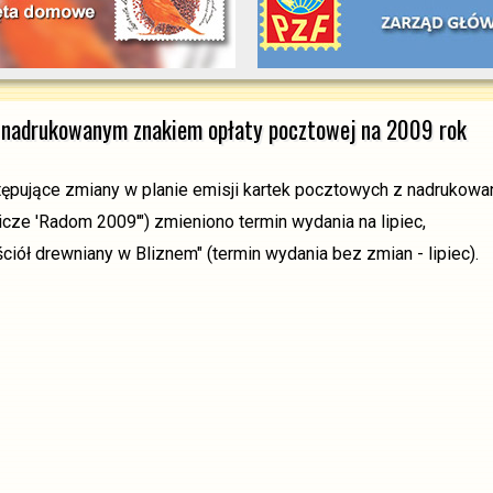
z nadrukowanym znakiem opłaty pocztowej na 2009 rok
tępujące zmiany w planie emisji kartek pocztowych z nadrukowa
cze 'Radom 2009'") zmieniono termin wydania na lipiec,
ściół drewniany w Bliznem" (termin wydania bez zmian - lipiec).