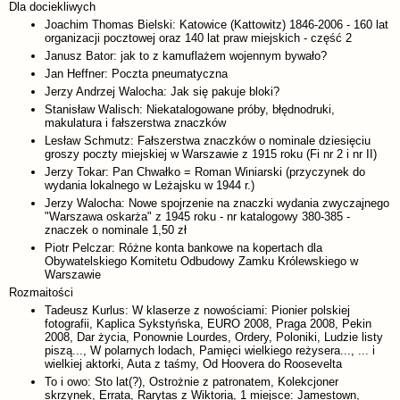
Dla dociekliwych
Joachim Thomas Bielski: Katowice (Kattowitz) 1846-2006 - 160 lat
organizacji pocztowej oraz 140 lat praw miejskich - część 2
Janusz Bator: jak to z kamuflażem wojennym bywało?
Jan Heffner: Poczta pneumatyczna
Jerzy Andrzej Walocha: Jak się pakuje bloki?
Stanisław Walisch: Niekatalogowane próby, błędnodruki,
makulatura i fałszerstwa znaczków
Lesław Schmutz: Fałszerstwa znaczków o nominale dziesięciu
groszy poczty miejskiej w Warszawie z 1915 roku (Fi nr 2 i nr II)
Jerzy Tokar: Pan Chwałko = Roman Winiarski (przyczynek do
wydania lokalnego w Leżajsku w 1944 r.)
Jerzy Walocha: Nowe spojrzenie na znaczki wydania zwyczajnego
"Warszawa oskarża" z 1945 roku - nr katalogowy 380-385 -
znaczek o nominale 1,50 zł
Piotr Pelczar: Różne konta bankowe na kopertach dla
Obywatelskiego Komitetu Odbudowy Zamku Królewskiego w
Warszawie
Rozmaitości
Tadeusz Kurlus: W klaserze z nowościami: Pionier polskiej
fotografii, Kaplica Sykstyńska, EURO 2008, Praga 2008, Pekin
2008, Dar życia, Ponownie Lourdes, Ordery, Poloniki, Ludzie listy
piszą..., W polarnych lodach, Pamięci wielkiego reżysera..., ... i
wielkiej aktorki, Auta z taśmy, Od Hoovera do Roosevelta
To i owo: Sto lat(?), Ostrożnie z patronatem, Kolekcjoner
skrzynek, Errata, Rarytas z Wiktorią, 1 miejsce: Jamestown,