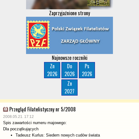
Zaprzyjaźnione strony
Najnowsze roczniki
Zn
Do
Ps
2026
2026
2026
Zn
2027
Przegląd Filatelistyczny nr 5/2008
2008.05.21. 17:12
Spis zawartości numeru majowego:
Dla początkujących
Tadeusz Kurlus: Siedem nowych cudów świata