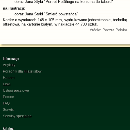
obraz Jana Styki "Portret Petöfiego na koniu na tle taboru"
na ilustracji:
obraz Jana Styki "Śmierć powstańca"
Kartkę o wymiarach 148 x 105 mm, wydrukowano jednostronnie, techniką
offsetową, na kartonie białym, w nakładzie 44.700 sztuk.
źródło: Poczta Polska
Informacje
Artykuły
Poradnik dla Filatelistów
Handel
Linki
Usługi pocztowe
Pomoc
FAQ
Serwis
Serwisy specjalne
Katalog