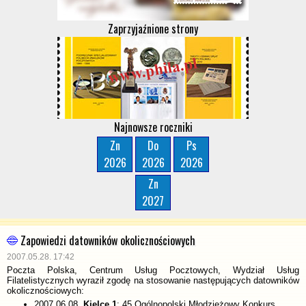
Zaprzyjaźnione strony
Najnowsze roczniki
Zn
Do
Ps
2026
2026
2026
Zn
2027
Zapowiedzi datowników okolicznościowych
2007.05.28. 17:42
Poczta Polska, Centrum Usług Pocztowych, Wydział Usług
Filatelistycznych wyraził zgodę na stosowanie następujących datowników
okolicznościowych:
2007.06.08.
Kielce 1
: 45 Ogólnopolski Młodzieżowy Konkurs