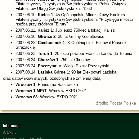
Filatelistyczny Turystyka w Świętokrzyskiem. Polski Związek
Filatelistów Okręg Świętokrzyski zał. 1950
2007.06.10.
Kielce 1
: 45 Ogólnopolski Młodzieżowy Konkurs
Filatelistyczny Turystyka w Świętokrzyskiem. "Przysięga miłości"
rzeźba przy źródełku "Biruty"
2007.06.11.
Kalisz 1
: Jubileusz 750-lecia lokacji Kalisz
2007.06.16.
Gliwice 2
: 30 lat Gminy Gierałtowice
2007.06.23.
Ciechocinek 1
: X Ogólnopolski Festiwal Piosenki
Strażackiej
2007.06.23.
Toruń 1
: 20-lecie powrotu Franciszkanów do Torunia
2007.06.24.
Chorzów 1
: 750 lat Chorzów
2007.06.24.
Pszczyna
: V. Wielki Piknik Pszczyński
2007.08.14.
Łaziska Górne 1
: 90 lat Elektrowni Łaziska
oraz datowników stałych, ozdobnych ze zmienną datą:
Wrocław 1
: Panorama Racławicka
Wrocław 1 MPiT
: Wrocław EXPO 2021
Wrocław 68
: Wrocław EXPO 2021
źródło: Poczta Polska
Informacje
Artykuły