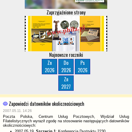
Zaprzyjaźnione strony
Najnowsze roczniki
Zn
Do
Ps
2026
2026
2026
Zn
2027
Zapowiedzi datowników okolicznościowych
2007.05.11. 14:26
Poczta Polska, Centrum Usług Pocztowych, Wydział Usług
Filatelistycznych wyraził zgodę na stosowanie następujących datowników
okolicznościowych:
2007.05.19.
Szczecin 1
: Konferencja Dystryktu 2230