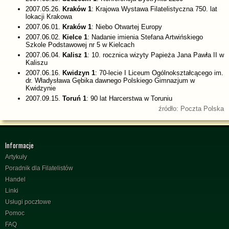
2007.05.26.
Kraków 1
: Krajowa Wystawa Filatelistyczna 750. lat
lokacji Krakowa
2007.06.01.
Kraków 1
: Niebo Otwartej Europy
2007.06.02.
Kielce 1
: Nadanie imienia Stefana Artwińskiego
Szkole Podstawowej nr 5 w Kielcach
2007.06.04.
Kalisz 1
: 10. rocznica wizyty Papieża Jana Pawła II w
Kaliszu
2007.06.16.
Kwidzyn 1
: 70-lecie I Liceum Ogólnokształcącego im.
dr. Władysława Gębika dawnego Polskiego Gimnazjum w
Kwidzynie
2007.09.15.
Toruń 1
: 90 lat Harcerstwa w Toruniu
źródło: Poczta Polska
Informacje
Artykuły
Poradnik dla Filatelistów
Handel
Linki
Usługi pocztowe
Pomoc
FAQ