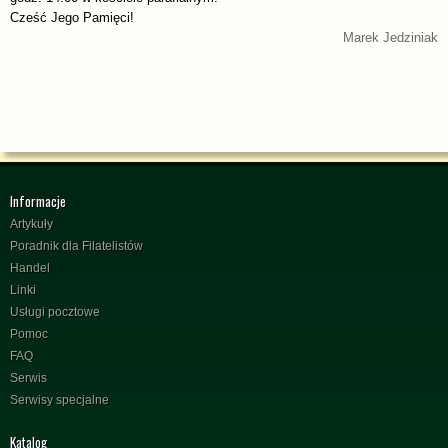
Cześć Jego Pamięci!
Marek Jedziniak
Informacje
Artykuły
Poradnik dla Filatelistów
Handel
Linki
Usługi pocztowe
Pomoc
FAQ
Serwis
Serwisy specjalne
Katalog